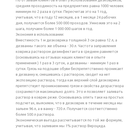
средняя проходимость на предприятиях равна 1000 человек
минимум по 2 раза в сутки. Пересчитав это на 1 год,
учитывая, что в году 12 месяцев, а в 1 месяце 24 рабочих
дня, получается более 500 000 проходов. Умножив это на 2
шага, получаем более 1 000 000 шагов в год.
Экономия в использовании:
Вместимость 1 м дезковрика толщиной 3 см равна 12 л, а
дезванны такого же объема - 30 л. Частота заправления
коврика раствором дезинфектанта в среднем равняется
(основываясь на отзывах наших клиентов и опыте
применения ) 1 раз в 3 суток, а дезванны - минимум 1 раз в
сутки. Грязь на подошве обуви беспрепятственно проникает
в дезванну и, смешиваясь с раствором, сводит на нет
экспозицию раствора, тогда как верхний слой дезковрика
препятствует проникновению грязи и свойства дезраствора
сохраняются максимально долго. Это и позволяет заливать
раствор в коврик реже. Основываясь опять таки на простых
подсчетах, выясняем, что в дезковрик в течение месяца мы
зальем 96 л, а в ванну - 720 л. Получается соответственно
более 500 л раствора.
Экономическая выгода рассчитывается по той же формуле,
учитывая, что заливаем мы 1% раствор Вироцида.