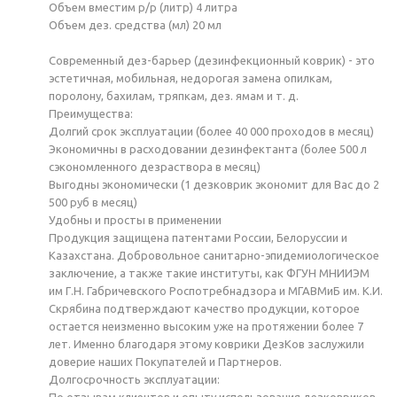
Объем вместим р/р (литр) 4 литра
Объем дез. средства (мл) 20 мл
Современный дез-барьер (дезинфекционный коврик) - это
эстетичная, мобильная, недорогая замена опилкам,
поролону, бахилам, тряпкам, дез. ямам и т. д.
Преимущества:
Долгий срок эксплуатации (более 40 000 проходов в месяц)
Экономичны в расходовании дезинфектанта (более 500 л
сэкономленного дезраствора в месяц)
Выгодны экономически (1 дезковрик экономит для Вас до 2
500 руб в месяц)
Удобны и просты в применении
Продукция защищена патентами России, Белоруссии и
Казахстана. Добровольное санитарно-эпидемиологическое
заключение, а также такие институты, как ФГУН МНИИЭМ
им Г.Н. Габричевского Роспотребнадзора и МГАВМиБ им. К.И.
Скрябина подтверждают качество продукции, которое
остается неизменно высоким уже на протяжении более 7
лет. Именно благодаря этому коврики ДезКов заслужили
доверие наших Покупателей и Партнеров.
Долгосрочность эксплуатации:
По отзывам клиентов и опыту использования дезковриков,