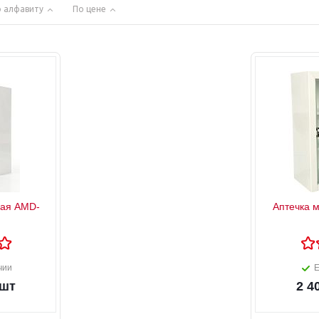
 алфавиту
По цене
кая AMD-
Аптечка 
чии
Е
/шт
2 4