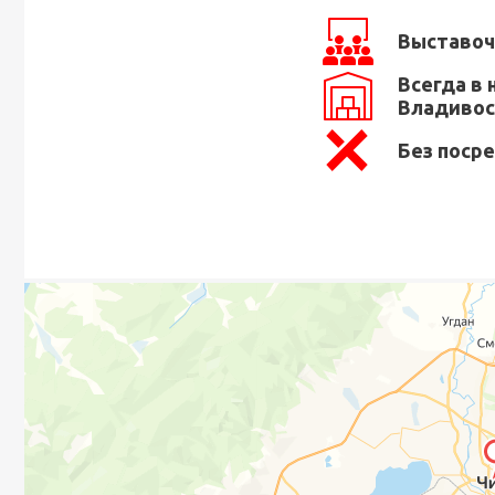
Выставоч
Всегда в 
Владивос
Без поср