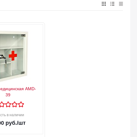
медицинская AMD-
39
сть в наличии
00
руб.
/шт