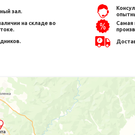
Консул
ный зал.
опытны
наличии на складе во
Самая 
токе.
произ
едников.
Достав