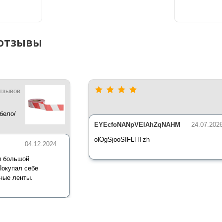
отзывы
отзывов
бело/
*35 мкм
EYEcfoNANpVElAhZqNAHM
24.07.202
olOgSjooSIFLHTzh
04.12.2024
и большой
Покупал себе
ные ленты.