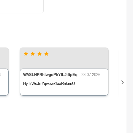
6
WASLNPRhIwgoPkYILJiItpEq
23.07.2026
nLsE
HyTrWsJrrYqwewZfaxRnknoU
qXz