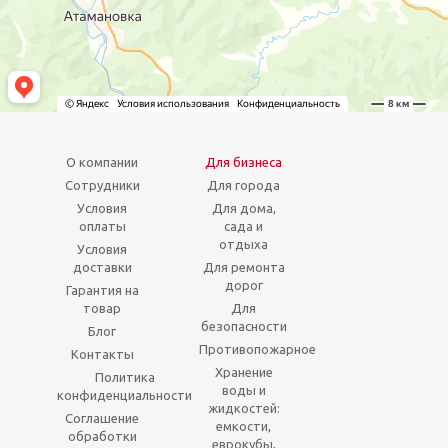
О компании
Для бизнеса
Сотрудники
Для города
Условия
Для дома,
оплаты
сада и
отдыха
Условия
доставки
Для ремонта
дорог
Гарантия на
товар
Для
безопасности
Блог
Противопожарное
Контакты
Хранение
Политика
воды и
конфиденциальности
жидкостей:
Соглашение
емкости,
обработки
еврокубы,