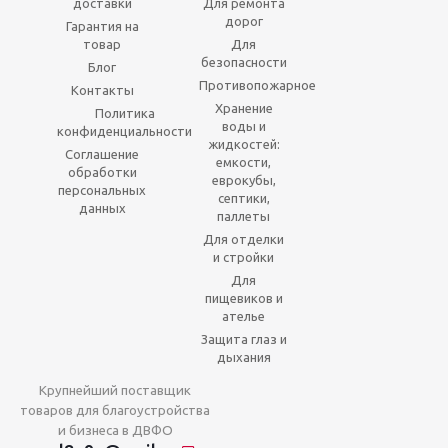
доставки
Для ремонта
дорог
Гарантия на
товар
Для
безопасности
Блог
Противопожарное
Контакты
Хранение
Политика
воды и
конфиденциальности
жидкостей:
Соглашение
емкости,
обработки
еврокубы,
персональных
септики,
данных
паллеты
Для отделки
и стройки
Для
пищевиков и
ателье
Защита глаз и
дыхания
Крупнейший поставщик
товаров для благоустройства
и бизнеса в ДВФО