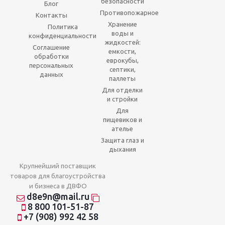
безопасности
Блог
Противопожарное
Контакты
Хранение
Политика
воды и
конфиденциальности
жидкостей:
Соглашение
емкости,
обработки
еврокубы,
персональных
септики,
данных
паллеты
Для отделки
и стройки
Для
пищевиков и
ателье
Защита глаз и
дыхания
Крупнейший поставщик
товаров для благоустройства
и бизнеса в ДВФО
d8e9n@mail.ru
8 800 101-51-87
+7 (908) 992 42 58