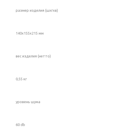
размер изделия (шхгхв)
140х155х215 мм
вес изделия (нетто)
0,55 кг
уровень шума
60 db