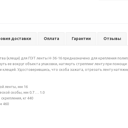
ловия доставки
Оплата
Гарантии
Отзывы
ва (клещи) для ПЭТ ленты Н-36-16 предназначено для крепления полип
уть ее вокруг объекта упаковки, натянуть стреппинг ленту при помощи
 клещей. Удостоверившись, что скоба зажата, отрезать ленту натяжны
й ленты, мм 16
ской скобы, мм 0.7 … 1.0
скрепления, кг 440
м 460