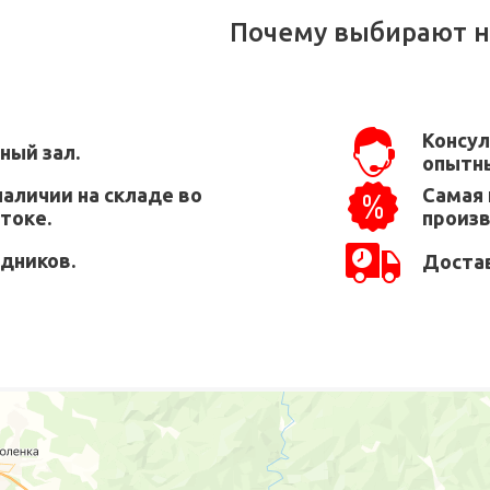
Почему выбирают н
Консул
ный зал.
опытны
наличии на складе во
Самая 
токе.
произ
едников.
Достав