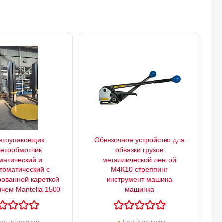
етоупаковщик
Обвязочное устройство для
етообмотчик
обвязки грузов
матический и
металлической лентой
томатический с
М4К10 стреппинг
ованной кареткой
инструмент машина
йчем Mantella 1500
машинка