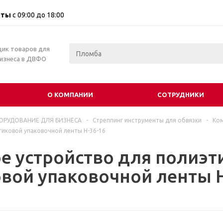
оты
с 09:00 до 18:00
щик товаров для
бизнеса в ДВФО
О КОМПАНИИ
СОТРУДНИКИ
ОРУДОВАНИЕ ДЛЯ БИЗНЕСА
-
Стреппинг инструменты для обвязки
-
Ком
тиковой упаковочной ленты Н-36-16
е устройство для полиэт
вой упаковочной ленты Н