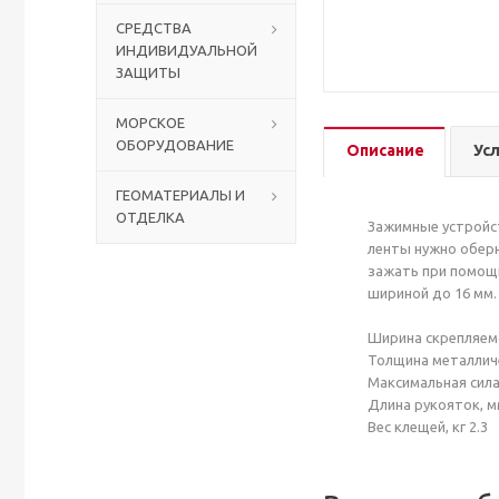
СРЕДСТВА
ИНДИВИДУАЛЬНОЙ
Столы с лавками
Биометрические терминалы
ЗАЩИТЫ
Вызывные панели
МОРСКОЕ
ОБОРУДОВАНИЕ
Описание
Ус
Комплекты для дистанционного управления
ГЕОМАТЕРИАЛЫ И
ОТДЕЛКА
Аккумуляторы аккумуляторные батареи для ИБП
Зажимные устройст
ленты нужно оберн
зажать при помощи
шириной до 16 мм.
Ширина скрепляемо
Толщина металличе
Максимальная сила 
Длина рукояток, м
Вес клещей, кг 2.3