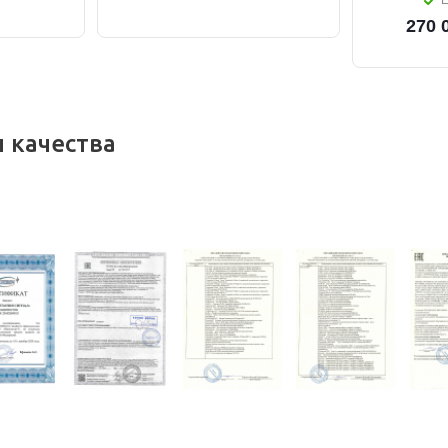
Е
270 
 качества