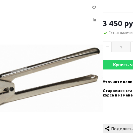
3 450
ру
Есть в наличи
Купить 
Уточните нали
Стараемся став
курса и измен