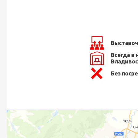
Выставоч
Всегда в 
Владивос
Без поср