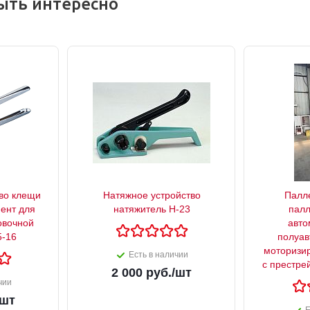
ыть интересно
во клещи
Натяжное устройство
Палл
мент для
натяжитель Н-23
палл
овочной
авто
5-16
полуав
моторизир
Есть в наличии
с престре
2 000
руб.
/шт
чии
/шт