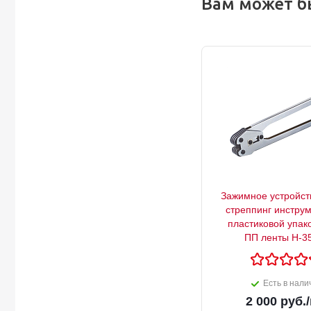
Вам может б
Зажимное устройст
стреппинг инстру
пластиковой упак
ПП ленты Н-3
Есть в нали
2 000
руб.